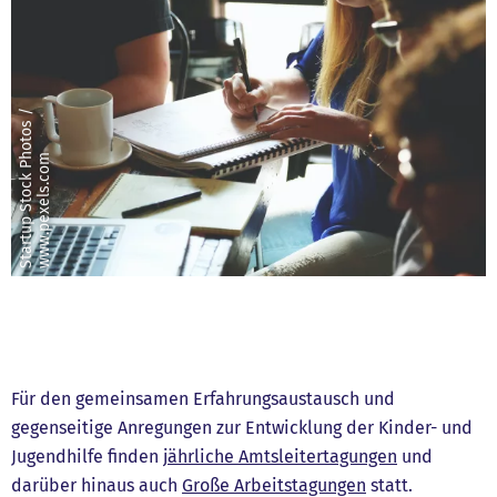
S
t
a
r
t
u
p
S
t
o
c
k
P
o
t
o
s
/
w
w
w
.
p
e
x
e
l
s
.
c
o
h
m
Für den gemeinsamen Erfahrungsaustausch und
gegenseitige Anregungen zur Entwicklung der Kinder- und
Jugendhilfe finden
jährliche Amtsleitertagungen
und
darüber hinaus auch
Große Arbeitstagungen
statt.